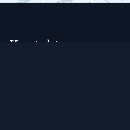
Kontakt
WIE SIE UNS FINDEN
HUTH DIETRICH HAHN Rechtsanwälte
Partnerschaftsgesellschaft mbB
Neuer Jungfernstieg 17
20354 Hamburg
Germany
Postfach 30 24 29
20308 Hamburg
Germany
Telefon: +49 (40) 41 52 50