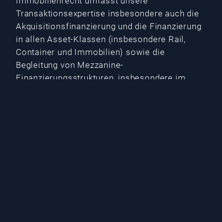
Immobilienrecht umfasst unsere
Transaktionsexpertise insbesondere auch die
Akquisitionsfinanzierung und die Finanzierung
in allen Asset-Klassen (insbesondere Rail,
Container und Immobilien) sowie die
Begleitung von Mezzanine-
Finanzierungsstrukturen, insbesondere im
Bereich der Immobilien-Kapitalvergabe und -
aufnahme.
Unsere Leistungen für Sie
Vorbereitende Dokumente (LoI,
Exklusivitätsvereinbarungen, NDAs)
Due Diligence
Unternehmensgründungen
Start-ups
Unternehmenskauf, Beteiligungskauf und -
verkauf